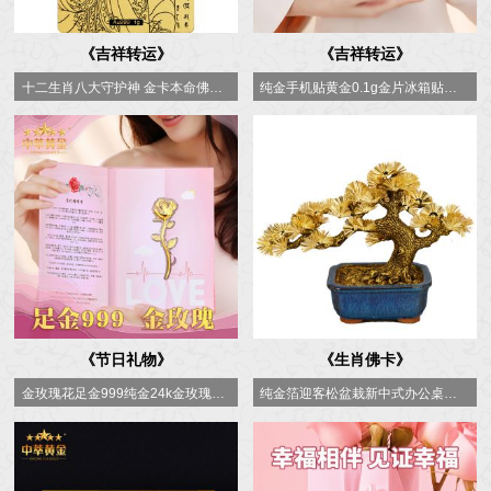
《吉祥转运》
《吉祥转运》
十二生肖八大守护神 金卡本命佛普贤 虚空藏随身金卡片金属佛卡
纯金手机贴黄金0.1g金片冰箱贴玫瑰花999足金手机贴
《节日礼物》
《生肖佛卡》
金玫瑰花足金999纯金24k金玫瑰花定制厂家批发情人节520送礼佳品商务文创礼品摆件定制
纯金箔迎客松盆栽新中式办公桌面装饰摆件