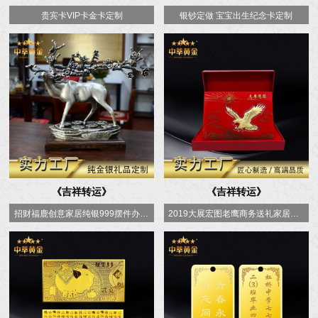
贵宾卡VIP卡金卡定制
银钞定做 宝宝出生纪念卡定制
《吉祥转运》
《吉祥转运》
招财福鹿创意家居纯银999摆件办公室装饰
2019大展宏图老鹰商务送礼家居装饰摆件