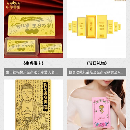
《生肖佛卡》
《节日礼物》
生日祝福快乐金条送长辈爱人老婆闺蜜中萃珠宝金条金钞定制logo
投资收藏礼品足金金条定制黄金AU9999黄金原料