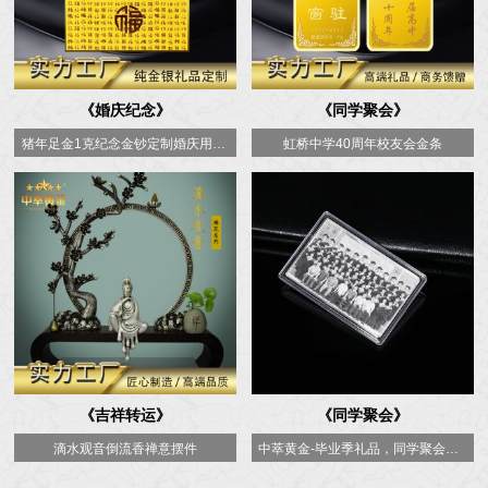
《婚庆纪念》
《同学聚会》
猪年足金1克纪念金钞定制婚庆用品猪宝多多金钞
虹桥中学40周年校友会金条
《吉祥转运》
《同学聚会》
滴水观音倒流香禅意摆件
中萃黄金-毕业季礼品，同学聚会，校友会纪念银卡