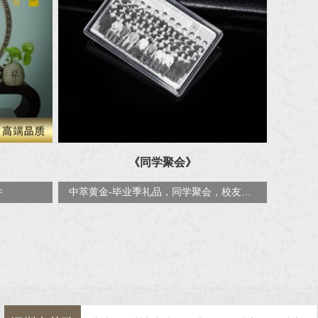
《同学聚会》
件
中萃黄金-毕业季礼品，同学聚会，校友会纪念银卡