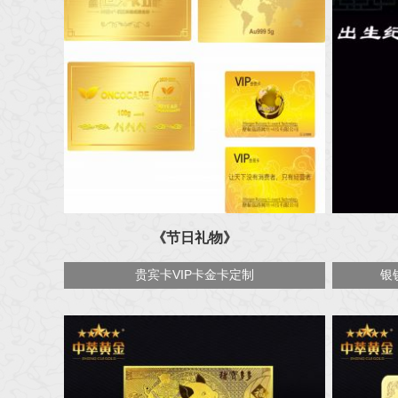
《节日礼物》
贵宾卡VIP卡金卡定制
银