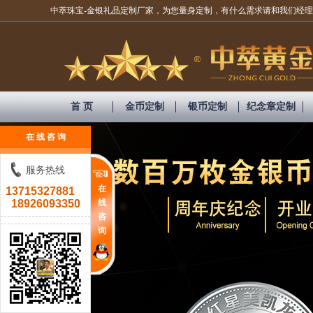
中萃珠宝-金银礼品定制厂家，为您量身定制，有什么需求请和我们经理联系！1
首 页
金币定制
银币定制
纪念章定制
在 线 咨 询
服务热线
在
13715327881
18926093350
线
咨
询