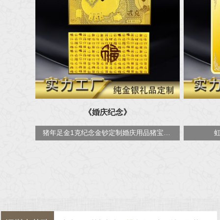
《婚庆纪念》
猪年足金1克纪念金钞定制婚庆用品猪宝多多金钞