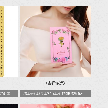
《吉祥转运》
十二生肖八大守护神 金卡本命佛普贤 虚空藏随身金卡片金属佛卡
纯金手机贴黄金0.1g金片冰箱贴玫瑰花999足金手机贴