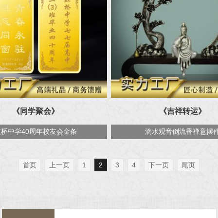
《同学聚会》
《吉祥转运》
虹桥中学40周年校友会金条
滴水观音倒流香禅意摆
首页
上一页
1
2
3
4
下一页
尾页