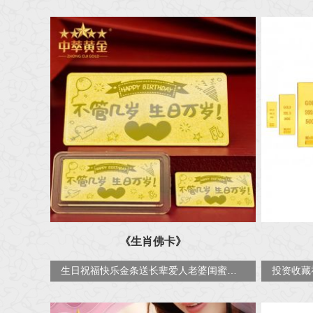
《生肖佛卡》
生日祝福快乐金条送长辈爱人老婆闺蜜中萃珠宝金条金钞定制logo