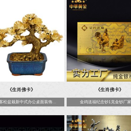
《生肖佛卡》
《生肖佛卡》
纯金箔迎客松盆栽新中式办公桌面装饰摆件
金鸡送福纪念钞1克金钞厂