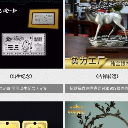
《出生纪念》
《吉祥转运》
钞定做 宝宝出生纪念卡定制
招财福鹿创意家居纯银999摆件