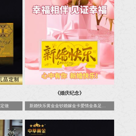
《婚庆纪念》
家定做
新婚快乐黄金金钞婚嫁金卡爱情金条足金送结婚纪念礼物情侣投资金