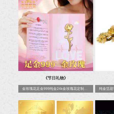
《节日礼物》
金玫瑰花足金999纯金24k金玫瑰花定制厂家批发情人节520送礼佳品商务文创礼品摆件定制