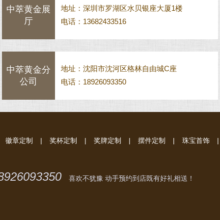
地址：深圳市罗湖区水贝银座大厦1楼
中萃黄金展
厅
电话：13682433516
地址：沈阳市沈河区格林自由城C座
中萃黄金分
公司
电话：18926093350
徽章定制
|
奖杯定制
|
奖牌定制
|
摆件定制
|
珠宝首饰
|
8926093350
喜欢不犹豫 动手预约到店既有好礼相送！