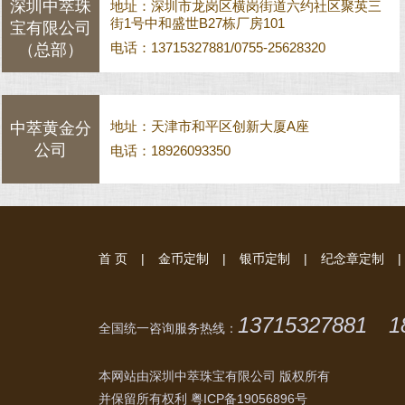
深圳中萃珠
地址：深圳市龙岗区横岗街道六约社区聚英三
街1号中和盛世B27栋厂房101
宝有限公司
电话：13715327881/0755-25628320
（总部）
地址：天津市和平区创新大厦A座
中萃黄金分
公司
电话：18926093350
首 页
|
金币定制
|
银币定制
|
纪念章定制
|
13715327881 1
全国统一咨询服务热线：
本网站由深圳中萃珠宝有限公司 版权所有
并保留所有权利
粤ICP备19056896号