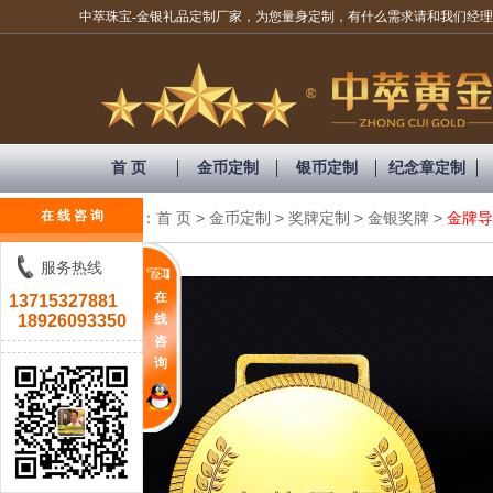
中萃珠宝-金银礼品定制厂家，为您量身定制，有什么需求请和我们经理联系！1
首 页
金币定制
银币定制
纪念章定制
在 线 咨 询
当前位置：
首 页
>
金币定制
>
奖牌定制
>
金银奖牌
>
金牌导
服务热线
在
13715327881
18926093350
线
咨
询