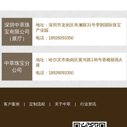
深圳中萃珠
地址：深圳市龙岗区布澜路31号李朗国际珠宝
产业园
宝有限公司
电话：18926093350
（展厅）
地址：哈尔滨市南岗区黄河路136号香榭丽苑A
中萃珠宝分
座
公司
电话：18926093350
客户案例
|
定制流程
|
关于中萃
|
行业资讯