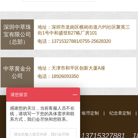
深圳中萃珠
地址：深圳市龙岗区横岗街道六约社区聚英三
街1号中和盛世B27栋厂房101
宝有限公司
电话：13715327881/0755-25628320
（总部）
地址：天津市和平区创新大厦A座
中萃黄金分
公司
电话：18926093350
请您留言
感谢您的关注，当前客服人员不在
首 页
|
金币定制
|
银币定制
|
纪念章定制
|
线，请填写一下您的具体需求和联
系方式，我们会尽快和您联系。
13715327881 1
全国统一咨询服务热线：