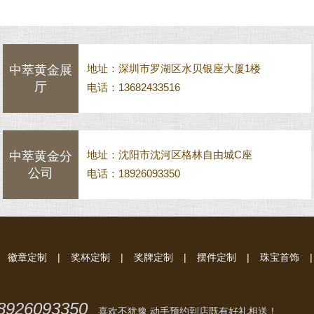
地址：深圳市罗湖区水贝银座大厦1楼
中萃黄金展
厅
电话：13682433516
地址：沈阳市沈河区格林自由城C座
中萃黄金分
公司
电话：18926093350
徽章定制
|
奖杯定制
|
奖牌定制
|
摆件定制
|
珠宝首饰
|
8926093350
喜欢不犹豫 动手预约到店既有好礼相送！