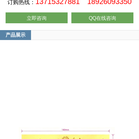
13715327881 18926093350
订购热线：
立即咨询
QQ在线咨询
产品展示
1克生日金钞太绝了！彩印定制还能快速出货
谁还在为生日礼发愁啊！
这款1克生日金钞直接戳中我心巴
正面能彩印专属图案——
宝宝周岁照、情侣合照、手写祝福语都能印
金灿灿的质感超显心意，1克克重也很合适
关键是定制不等人！
确认设计后快速出货，急单也能赶
送长辈、朋友、孩子都超有面儿
再也不用纠结生日送啥啦～
#生日金钞 #定制礼品 #黄金礼物 #生日惊喜